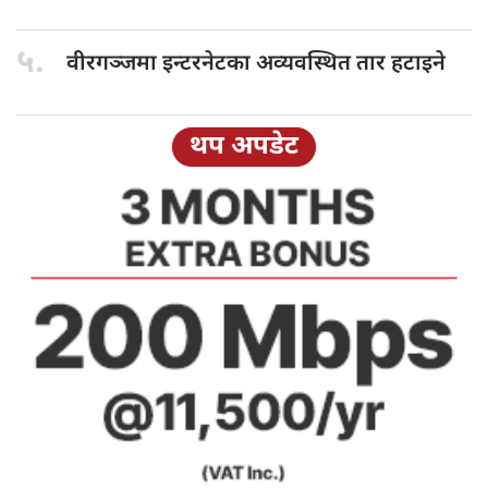
५.
वीरगञ्जमा इन्टरनेटका
अव्यवस्थित तार हटाइने
थप अपडेट