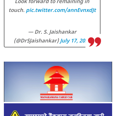
Look forward to remaining in
touch.
pic.twitter.com/annEvnxdJt
— Dr. S. Jaishankar
(@DrSJaishankar)
July 17, 2023