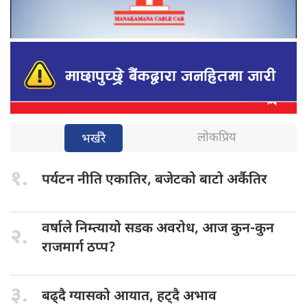
लोकप्रिय
भर्खरै
१.
पर्यटन नीति
एकातिर, बजेटको बाटो अर्कैतिर
वर्षाले निम्त्यायो
सडक अवरोध, आज कुन-कुन
२.
राजमार्ग ठप्प?
३.
बढ्दै ग्यासको
आयात, हट्दै अभाव