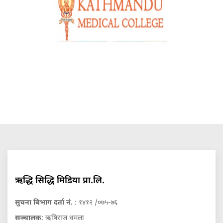
ऋद्धि सिद्धि मिडिया प्रा.लि.
सुचना बिभाग दर्ता नं.
: १४१२ /०७५-७६
सञ्चालक
: ऋषिराज धमला