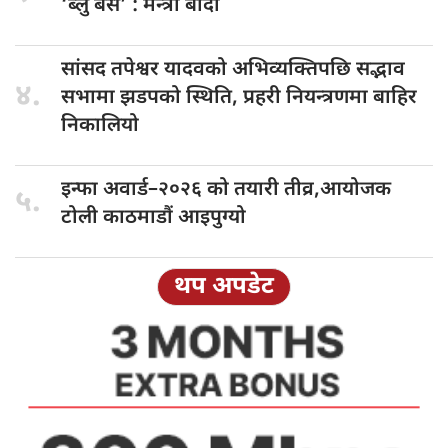
‘ब्लु बस’ : मन्त्री बादी
सांसद तपेश्वर
यादवको अभिव्यक्तिपछि सद्भाव
४.
सभामा झडपको स्थिति, प्रहरी नियन्त्रणमा बाहिर
निकालियो
इन्फा अवार्ड–२०२६
को तयारी तीव्र,आयोजक
५.
टोली काठमाडौं आइपुग्यो
थप अपडेट