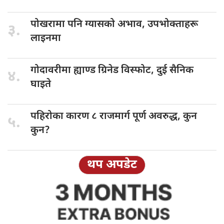
पोखरामा पनि
ग्यासको अभाव, उपभोक्ताहरू
३.
लाइनमा
गोदावरीमा ह्याण्ड
ग्रिनेड विस्फोट, दुई सैनिक
४.
घाइते
पहिरोका कारण
८ राजमार्ग पूर्ण अवरुद्ध, कुन
५.
कुन?
थप अपडेट