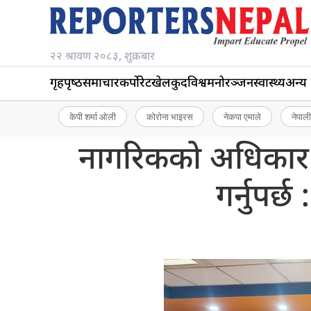
२२ श्रावण २०८३, शुक्रबार
गृहपृष्‍ठ
समाचार
कर्पोरेट
खेलकुद
विश्व
मनोरञ्जन
स्वास्थ्य
अन्य
केपी शर्मा ओली
कोरोना भाइरस
नेकपा एमाले
नेपाली
नागरिकको अधिकार सु
गर्नुपर्छ