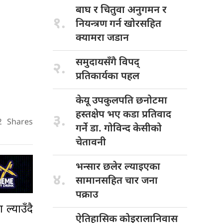
बाघ र
चितुवा अनुगमन र
१.
नियन्त्रण गर्न खोरसहित
क्यामरा जडान
समुदायसँगै विपद्
२.
प्रतिकार्यका पहल
केयू उपकुलपति
छनोटमा
हस्तक्षेप भए कडा प्रतिवाद
३.
2
Shares
गर्ने डा. गोविन्द केसीको
चेतावनी
भन्सार छलेर
ल्याइएका
४.
सामानसहित चार जना
पक्राउ
ल्याउँदै
ऐतिहासिक कोइरालानिवास