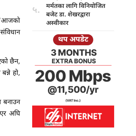
मर्मतका लागि विनियोजित
५.
बजेट डा. शेखरद्वारा
त ‘आजको
अस्वीकार
संविधान
थप अपडेट
को छैन,
न्ने हो,
ुन बनाउन
दिएर अघि