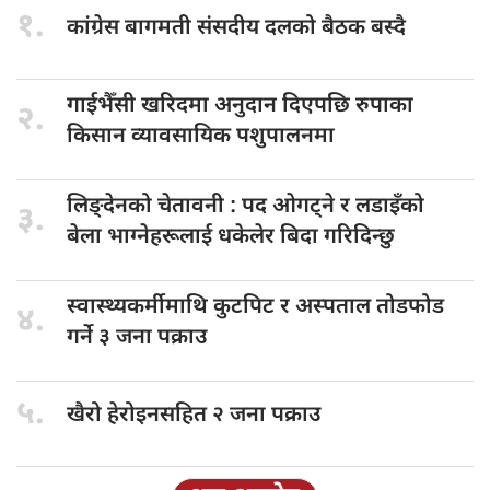
१.
कांग्रेस बागमती
संसदीय दलको बैठक बस्दै
गाईभैँसी खरिदमा
अनुदान दिएपछि रुपाका
२.
किसान व्यावसायिक पशुपालनमा
लिङ्देनको चेतावनी
: पद ओगट्ने र लडाइँको
३.
बेला भाग्नेहरूलाई धकेलेर बिदा गरिदिन्छु
स्वास्थ्यकर्मीमाथि कुटपिट
र अस्पताल तोडफोड
४.
गर्ने ३ जना पक्राउ
५.
खैरो हेरोइनसहित
२ जना पक्राउ