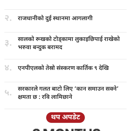
२.
राजधानीको दुई
स्थानमा आगलागी
सालको रूखको
टोड्कामा लुकाइछिपाई राखेको
३.
भरुवा बन्दुक बरामद
४.
एनपीएलको तेस्रो
संस्करण कार्तिक ९ देखि
सरकारले गलत
बाटो लिए ‘कान समाउन सक्ने’
५.
क्षमता छ : रवि लामिछाने
थप अपडेट