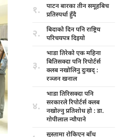
पाटन बारका
तीन समूहबिच
१.
प्रतिस्पर्धा हुँदै
बिदाको दिन
पनि राष्ट्रिय
२.
परिचयपत्र दिइयाे
भाडा तिरेको
एक महिना
बितिसक्दा पनि रिपोर्टर्स
३.
क्लब नखोलिनु दुःखद् :
रञ्जन खनाल
भाडा तिरिसक्दा
पनि
सरकारले रिपोर्टर्स क्लब
४.
नखोल्नु प्रतिशोध हाे : डा‍‍‍.
गोपीलाल न्यौपाने
सुस्तामा रोकिएन
बाँध