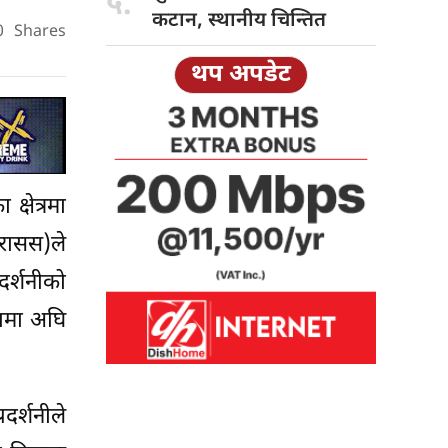
५.
कटान, स्थानीय चिन्तित
0
Shares
थप अपडेट
क्षेत्रमा
(रासस)ले
र्शनीको
रामा अघि
रदर्शनीले