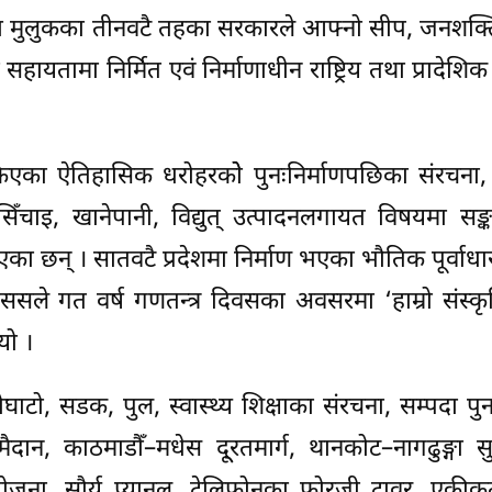
ीमा मुलुकका तीनवटै तहका सरकारले आफ्नो सीप, जनशक्ति
 सहायतामा निर्मित एवं निर्माणाधीन राष्ट्रिय तथा प्रादेश
िएका ऐतिहासिक धरोहरकोे पुनःनिर्माणपछिका संरचना,
, सिँचाइ, खानेपानी, विद्युत् उत्पादनलगायत विषयमा सङ
िएका छन् । सातवटै प्रदेशमा निर्माण भएका भौतिक पूर्वाधा
ससले गत वर्ष गणतन्त्र दिवसका अवसरमा ‘हाम्रो संस्कृति
यो ।
ोघाटो, सडक, पुल, स्वास्थ्य शिक्षाका संरचना, सम्पदा पुन
ैदान, काठमाडौँ–मधेस दू्रतमार्ग, थानकोट–नागढुङ्गा सुर
योजना, सौर्य प्यानल, टेलिफोनका फोरजी टावर, एकीकृ