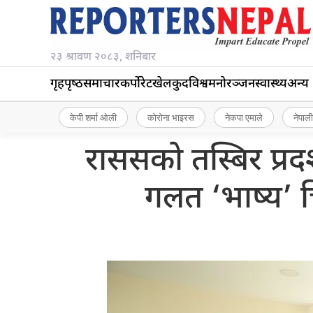
२३ श्रावण २०८३, शनिबार
गृहपृष्‍ठ
समाचार
कर्पोरेट
खेलकुद
विश्व
मनोरञ्जन
स्वास्थ्य
अन्य
केपी शर्मा ओली
कोरोना भाइरस
नेकपा एमाले
नेपाली
राससको तस्बिर प्रदर्
गलत ‘भाष्य’ चिर