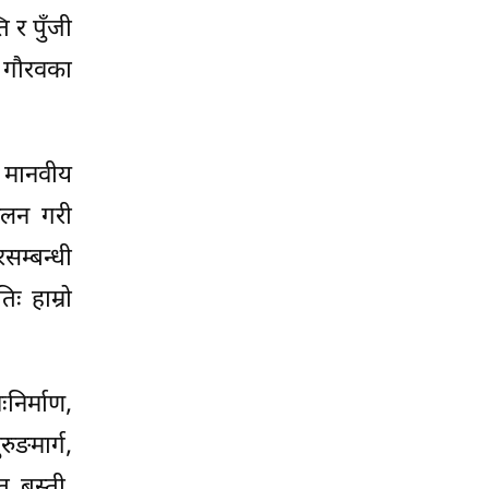
 र पुँजी
िक गौरवका
 मानवीय
्कलन गरी
रसम्बन्धी
ः हाम्रो
ःनिर्माण,
ुङमार्ग,
त बस्ती,