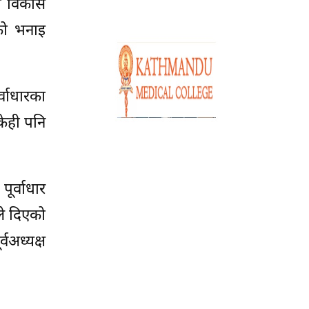
का विकास
नको भनाइ
वाधारका
 केही पनि
ूर्वाधार
ले दिएको
वअध्यक्ष