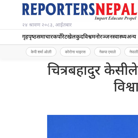
२४ श्रावण २०८३, आईतबार
गृहपृष्‍ठ
समाचार
कर्पोरेट
खेलकुद
विश्व
मनोरञ्जन
स्वास्थ्य
अन्य
केपी शर्मा ओली
कोरोना भाइरस
नेकपा एमाले
नेपाली
चित्रबहादुर केसी
विश्