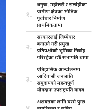
धनुषा, महोत्तरी
र सर्लाहीका
ग्रामीण क्षेत्रका भौतिक
१.
पूर्वाधार निर्माण
प्राथमिकतामा
सरकारलाई जिम्मेवार
बनाउने गरी प्रमुख
२.
प्रतिपक्षीको भूमिका निर्वाह
गरिरहेका छौँः सभापति थापा
ऐतिहासिक आन्दोलनमा
आदिवासी जनजाति
३.
समुदायको महत्वपूर्ण
योगदानः उपराष्ट्रपति यादव
अशक्तका लागि
घरमै पुग्छ
४.
नागरिकता र राष्ट्रिय