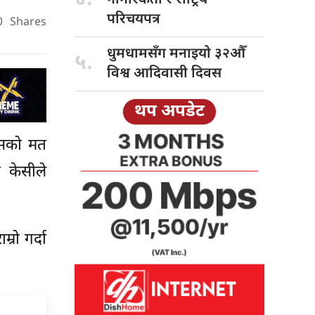
परिचयपत्र
0
Shares
धुमधामसँग मनाइयो
३२औँ
५.
विश्व आदिवासी दिवस
थप अपडेट
्वासको मत
ी केसीले
म्रो गर्दा