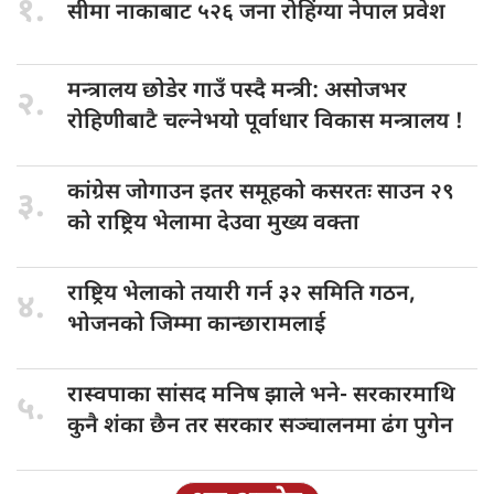
१.
सीमा नाकाबाट
५२६ जना रोहिंग्या नेपाल प्रवेश
मन्त्रालय छोडेर
गाउँ पस्दै मन्त्री: असोजभर
२.
रोहिणीबाटै चल्नेभयो पूर्वाधार विकास मन्त्रालय !
कांग्रेस जोगाउन
इतर समूहको कसरतः साउन २९
३.
को राष्ट्रिय भेलामा देउवा मुख्य वक्ता
राष्ट्रिय भेलाको
तयारी गर्न ३२ समिति गठन,
४.
भोजनको जिम्मा कान्छारामलाई
रास्वपाका सांसद
मनिष झाले भने- सरकारमाथि
५.
कुनै शंका छैन तर सरकार सञ्चालनमा ढंग पुगेन