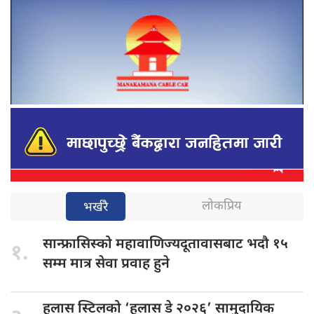
लोकप्रिय
भर्खरै
सान्फ्रासिस्को महावाणिज्यदूतावासबाट
भदौ १५
१.
सम्म मात्र सेवा प्रवाह हुने
हुलास स्टिलको
‘हुलास डे २०२६’ सामुदायिक