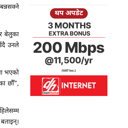
न्नसक्ने
थप अपडेट
र बेलुका
ँदै उनले
ेला भएको
का छौँ”,
िलेसम्म
 बताइन्।