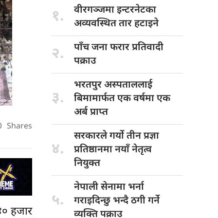
वीरगञ्जमा इन्टरनेटका
१.
अव्यवस्थित तार हटाइने
पाँच जना
फरार प्रतिवादी
२.
पक्राउ
भरतपुर अस्पताललाई
३.
बिमामार्फत एक वर्षमा एक
अर्ब प्राप्त
0
Shares
सरकारले गर्यो
तीन प्रज्ञा
४.
प्रतिष्ठानमा नयाँ नेतृत्व
नियुक्त
नेपाली सेनामा
भर्ना
५.
गराइदिन्छु भन्दै ठगी गर्ने
 ४० हजार
व्यक्ति पक्राउ