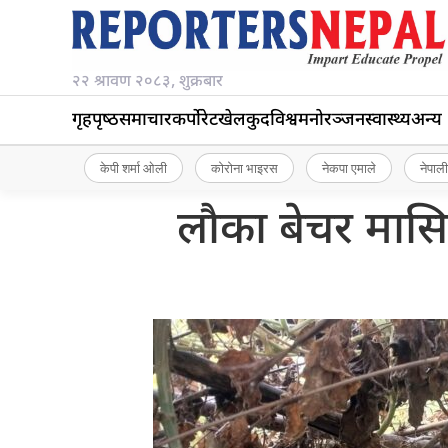
२२ श्रावण २०८३, शुक्रबार
गृहपृष्‍ठ
समाचार
कर्पोरेट
खेलकुद
विश्व
मनोरञ्जन
स्वास्थ्य
अन्य
केपी शर्मा ओली
कोरोना भाइरस
नेकपा एमाले
नेपाली
लौका बेचर मासि