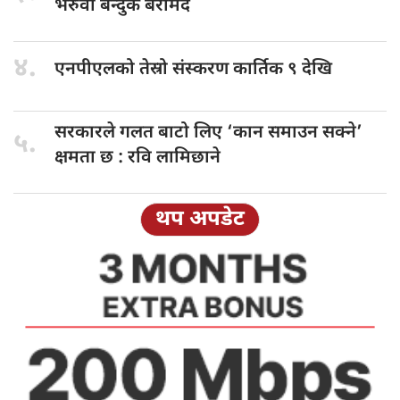
भरुवा बन्दुक बरामद
४.
एनपीएलको तेस्रो
संस्करण कार्तिक ९ देखि
सरकारले गलत
बाटो लिए ‘कान समाउन सक्ने’
५.
क्षमता छ : रवि लामिछाने
थप अपडेट