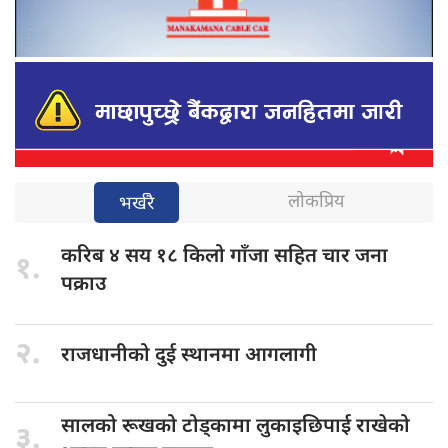
लोकप्रिय
भर्खरै
करिब ४
सय १८ किलो गाँजा सहित चार जना
१.
पक्राउ
२.
राजधानीको दुई
स्थानमा आगलागी
सालको रूखको
टोड्कामा लुकाइछिपाई राखेको
३.