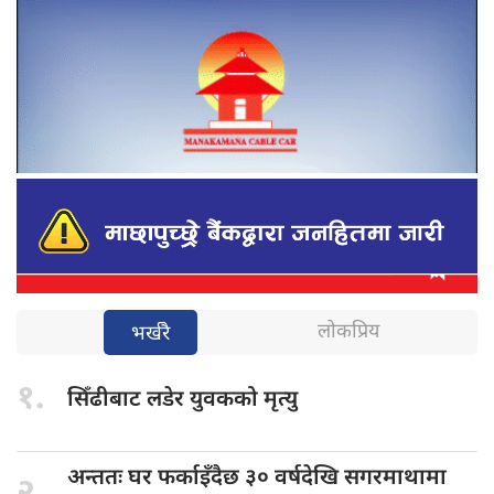
लोकप्रिय
भर्खरै
१.
सिँढीबाट लडेर
युवकको मृत्यु
अन्ततः घर
फर्काइँदैछ ३० वर्षदेखि सगरमाथामा
२.