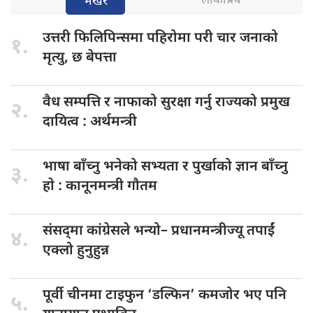
लोकप्रिय
भर्खरै
उत्तरी फिलिपिन्समा
पहिरोमा परी चार जनाको
१.
मृत्यु, छ बेपत्ता
वैध सम्पत्ति
र नाफाको सुरक्षा गर्नु राज्यको प्रमुख
२.
दायित्व : अर्थमन्त्री
भाषा बाँच्नु
भनेको सभ्यता र पुर्खाको ज्ञान बाँच्नु
३.
हाे : कानूनमन्त्री गाैतम
संसद्‌मा कांग्रेसले भन्यो–
प्रधानमन्त्रीज्यू तपाईं
४.
एक्लो हुनुहुन्न
पूर्वी चीनमा
टाइफुन ‘डल्फिन’ कमजोर भए पनि
५.