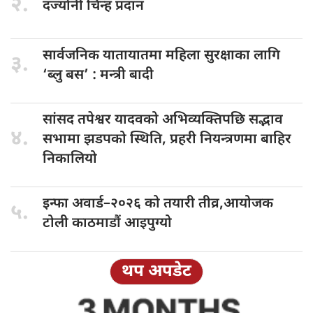
२.
दर्ज्यानी चिन्ह
प्रदान
सार्वजनिक यातायातमा
महिला सुरक्षाका लागि
३.
‘ब्लु बस’ : मन्त्री बादी
सांसद तपेश्वर
यादवको अभिव्यक्तिपछि सद्भाव
४.
सभामा झडपको स्थिति, प्रहरी नियन्त्रणमा बाहिर
निकालियो
इन्फा अवार्ड–२०२६
को तयारी तीव्र,आयोजक
५.
टोली काठमाडौं आइपुग्यो
थप अपडेट