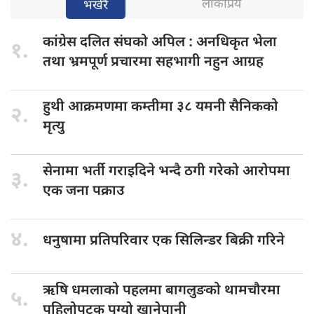
लोकप्रिय
भर्खरै
कांग्रेस दलित
संघको अपिल : अनधिकृत भेला
१.
तथा भ्रमपूर्ण प्रचारमा सहभागी नहुन आग्रह
हुथी आक्रमणमा
कम्तीमा ३८ यमनी सैनिकको
२.
मृत्यु
सेनामा भर्ती
गराइदिने भन्दै ठगी गरेको आरोपमा
३.
एक जना पक्राउ
४.
धनुषामा प्रतिपरिवार
एक सिलिन्डर बिक्री गरिने
ऋषि धमलाको
पहलमा बागलुङको थामचौरमा
५.
पहिलोपटक पुग्यो खानेपानी