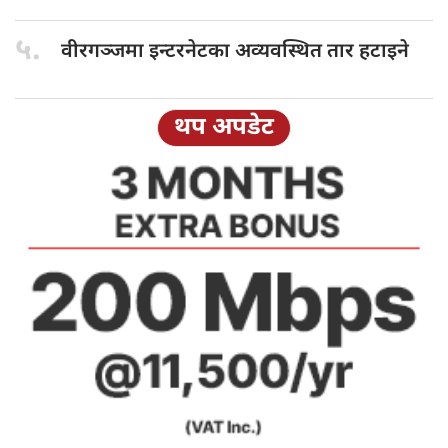
५.
वीरगञ्जमा इन्टरनेटका
अव्यवस्थित तार हटाइने
थप अपडेट