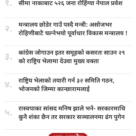
१.
सीमा नाकाबाट
५२६ जना रोहिंग्या नेपाल प्रवेश
मन्त्रालय छोडेर
गाउँ पस्दै मन्त्री: असोजभर
२.
रोहिणीबाटै चल्नेभयो पूर्वाधार विकास मन्त्रालय !
कांग्रेस जोगाउन
इतर समूहको कसरतः साउन २९
३.
को राष्ट्रिय भेलामा देउवा मुख्य वक्ता
राष्ट्रिय भेलाको
तयारी गर्न ३२ समिति गठन,
४.
भोजनको जिम्मा कान्छारामलाई
रास्वपाका सांसद
मनिष झाले भने- सरकारमाथि
५.
कुनै शंका छैन तर सरकार सञ्चालनमा ढंग पुगेन