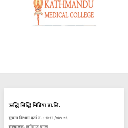
ऋद्धि सिद्धि मिडिया प्रा.लि.
सुचना बिभाग दर्ता नं.
: १४१२ /०७५-७६
सञ्चालक
: ऋषिराज धमला