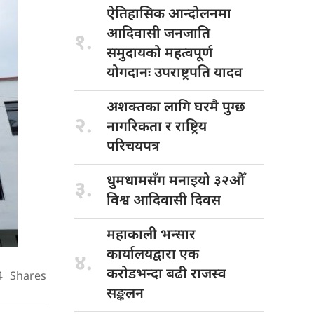
ऐतिहासिक आन्दोलनमा
आदिवासी जनजाति
१.
समुदायको महत्वपूर्ण
योगदानः उपराष्ट्रपति यादव
अशक्तका लागि
घरमै पुग्छ
२.
नागरिकता र राष्ट्रिय
परिचयपत्र
धुमधामसँग मनाइयो
३२औँ
३.
विश्व आदिवासी दिवस
महाकाली भन्सार
कार्यालयद्वारा एक
४.
करोडभन्दा बढी राजस्व
4
Shares
सङ्कलन