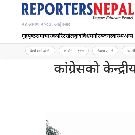
२४ श्रावण २०८३, आईतबार
गृहपृष्‍ठ
समाचार
कर्पोरेट
खेलकुद
विश्व
मनोरञ्जन
स्वास्थ्य
अन्य
केपी शर्मा ओली
कोरोना भाइरस
नेकपा एमाले
नेपाली
कांग्रेसको केन्द