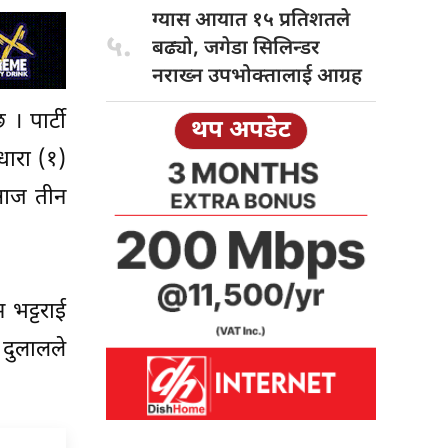
ग्यास आयात
१५ प्रतिशतले
५.
बढ्यो, जगेडा सिलिन्डर
नराख्न उपभोक्तालाई आग्रह
। पार्टी
थप अपडेट
धारा (१)
ा आज तीन
 भट्टराई
 दुलालले