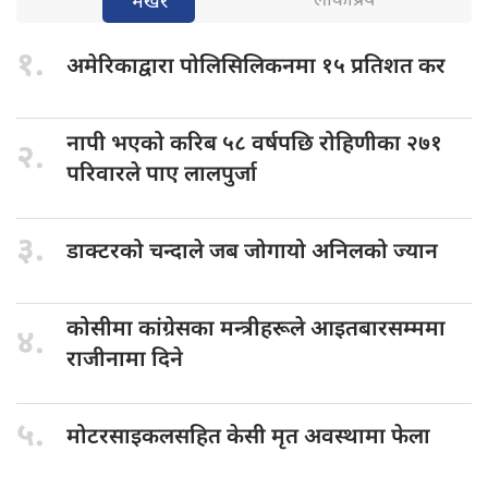
लोकप्रिय
भर्खरै
१.
अमेरिकाद्वारा पोलिसिलिकनमा
१५ प्रतिशत कर
नापी भएको
करिब ५८ वर्षपछि रोहिणीका २७१
२.
परिवारले पाए लालपुर्जा
३.
डाक्टरको चन्दाले
जब जोगायो अनिलको ज्यान
कोसीमा कांग्रेसका
मन्त्रीहरूले आइतबारसम्ममा
४.
राजीनामा दिने
५.
मोटरसाइकलसहित केसी
मृत अवस्थामा फेला