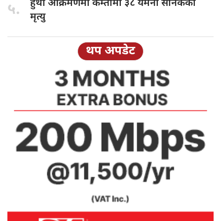
हुथी आक्रमणमा
कम्तीमा ३८ यमनी सैनिकको
५.
मृत्यु
थप अपडेट