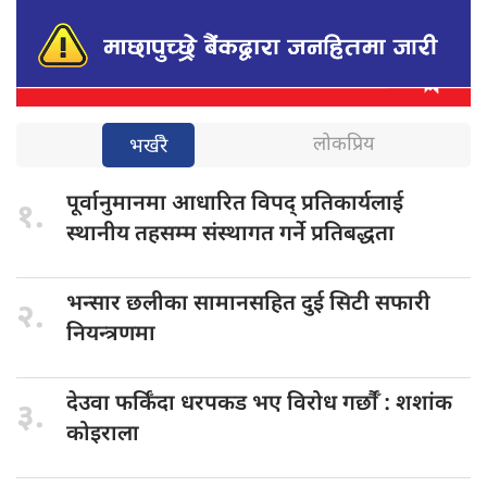
लोकप्रिय
भर्खरै
पूर्वानुमानमा आधारित
विपद् प्रतिकार्यलाई
१.
स्थानीय तहसम्म संस्थागत गर्ने प्रतिबद्धता
भन्सार छलीका
सामानसहित दुई सिटी सफारी
२.
नियन्त्रणमा
देउवा फर्किँदा
धरपकड भए विरोध गर्छौँं : शशांक
३.
कोइराला