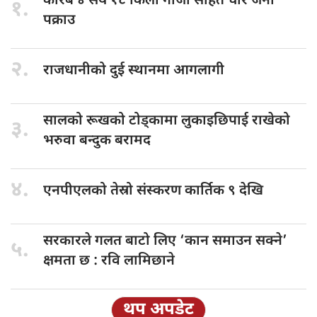
करिब ४
सय १८ किलो गाँजा सहित चार जना
१.
पक्राउ
२.
राजधानीको दुई
स्थानमा आगलागी
सालको रूखको
टोड्कामा लुकाइछिपाई राखेको
३.
भरुवा बन्दुक बरामद
४.
एनपीएलको तेस्रो
संस्करण कार्तिक ९ देखि
सरकारले गलत
बाटो लिए ‘कान समाउन सक्ने’
५.
क्षमता छ : रवि लामिछाने
थप अपडेट