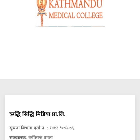
ऋद्धि सिद्धि मिडिया प्रा.लि.
सुचना बिभाग दर्ता नं.
: १४१२ /०७५-७६
सञ्चालक
: ऋषिराज धमला