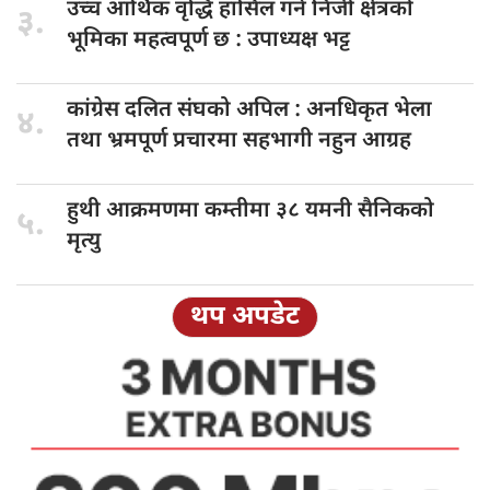
उच्च आर्थिक
वृद्धि हासिल गर्न निजी क्षेत्रको
३.
भूमिका महत्वपूर्ण छ : उपाध्यक्ष भट्ट
कांग्रेस दलित
संघको अपिल : अनधिकृत भेला
४.
तथा भ्रमपूर्ण प्रचारमा सहभागी नहुन आग्रह
हुथी आक्रमणमा
कम्तीमा ३८ यमनी सैनिकको
५.
मृत्यु
थप अपडेट