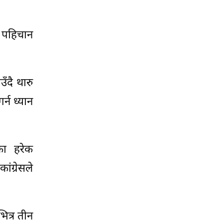
ई पहिचान
ँदै थारु
्न ध्यान
का हरेक
ंग्रेसले
भित्र तीन