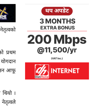
थप अपडेट
ेतृत्वको
को प्रथम
ो योगदान
याउन आफू
ो थियो ।
नेतृत्वले