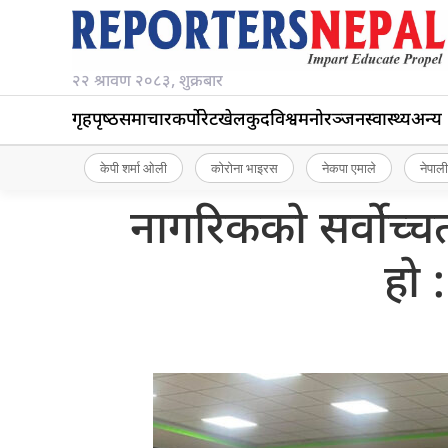
२२ श्रावण २०८३, शुक्रबार
गृहपृष्‍ठ
समाचार
कर्पोरेट
खेलकुद
विश्व
मनोरञ्जन
स्वास्थ्य
अन्य
केपी शर्मा ओली
कोरोना भाइरस
नेकपा एमाले
नेपाली
नागरिकको सर्वोच्चत
हो 