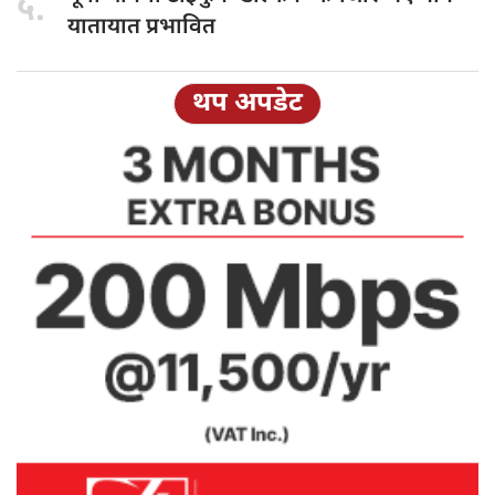
५.
यातायात प्रभावित
थप अपडेट