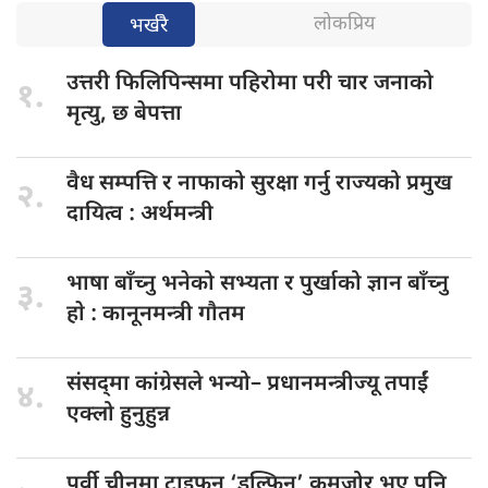
लोकप्रिय
भर्खरै
उत्तरी फिलिपिन्समा
पहिरोमा परी चार जनाको
१.
मृत्यु, छ बेपत्ता
वैध सम्पत्ति
र नाफाको सुरक्षा गर्नु राज्यको प्रमुख
२.
दायित्व : अर्थमन्त्री
भाषा बाँच्नु
भनेको सभ्यता र पुर्खाको ज्ञान बाँच्नु
३.
हाे : कानूनमन्त्री गाैतम
संसद्‌मा कांग्रेसले भन्यो–
प्रधानमन्त्रीज्यू तपाईं
४.
एक्लो हुनुहुन्न
पूर्वी चीनमा
टाइफुन ‘डल्फिन’ कमजोर भए पनि