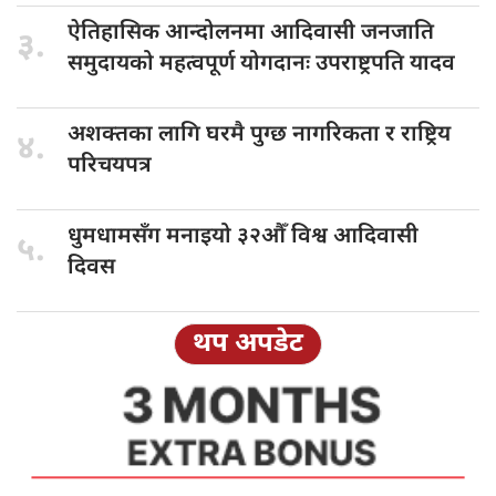
ऐतिहासिक आन्दोलनमा
आदिवासी जनजाति
३.
समुदायको महत्वपूर्ण योगदानः उपराष्ट्रपति यादव
अशक्तका लागि
घरमै पुग्छ नागरिकता र राष्ट्रिय
४.
परिचयपत्र
धुमधामसँग मनाइयो
३२औँ विश्व आदिवासी
५.
दिवस
थप अपडेट