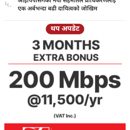
आइपिपीसँगको नयाँ
सहमतिले प्राधिकरणलाई
५.
एक अर्बभन्दा बढी दायित्वको जोखिम
थप अपडेट