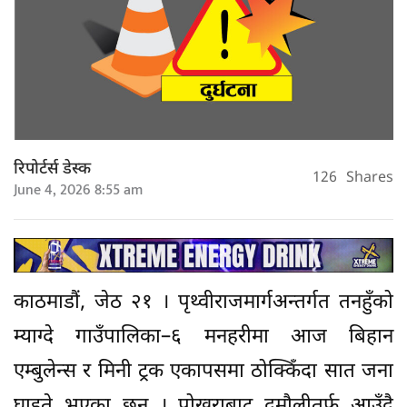
रिपोर्टर्स डेस्क
126
Shares
June 4, 2026 8:55 am
काठमाडौं, जेठ २१ । पृथ्वीराजमार्गअन्तर्गत तनहुँको
म्याग्दे गाउँपालिका–६ मनहरीमा आज बिहान
एम्बुलेन्स र मिनी ट्रक एकापसमा ठोक्किँदा सात जना
घाइते भएका छन् । पोखराबाट दमौलीतर्फ आउँदै