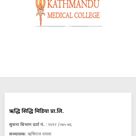
ऋद्धि सिद्धि मिडिया प्रा.लि.
सुचना बिभाग दर्ता नं.
: १४१२ /०७५-७६
सञ्चालक
: ऋषिराज धमला