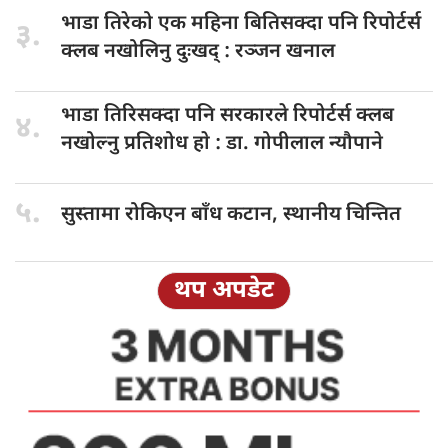
भाडा तिरेको
एक महिना बितिसक्दा पनि रिपोर्टर्स
३.
क्लब नखोलिनु दुःखद् : रञ्जन खनाल
भाडा तिरिसक्दा
पनि सरकारले रिपोर्टर्स क्लब
४.
नखोल्नु प्रतिशोध हाे : डा‍‍‍. गोपीलाल न्यौपाने
५.
सुस्तामा रोकिएन
बाँध कटान, स्थानीय चिन्तित
थप अपडेट