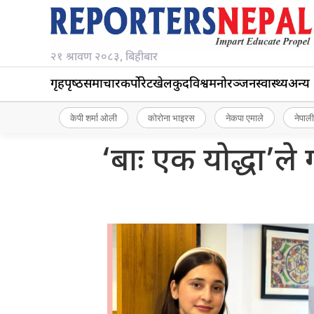
२१ श्रावण २०८३, बिहीबार
गृहपृष्‍ठ
समाचार
कर्पोरेट
खेलकुद
विश्व
मनोरञ्जन
स्वास्थ्य
अन्य
केपी शर्मा ओली
कोरोना भाइरस
नेकपा एमाले
नेपाली
‘बाः एक योद्धा’ले