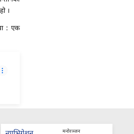
हो ।
‘बा : एक
मनोरञ्जन
न्याभिगेशन