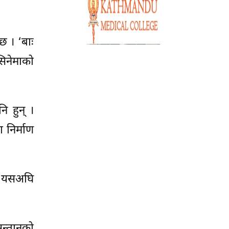
छ । ‘बाः
सिनेमाको
ि हुन् ।
 निर्माण
ले यसअघि
सन्तानको