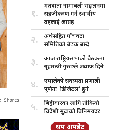
मतदाता नामावली
सङ्कलनमा
१.
सहजीकरण गर्न स्थानीय
तहलाई आग्रह
अर्थसहित पाँचवटा
२.
समितिको बैठक बस्दै
आज राष्ट्रियसभाको
बैठकमा
३.
गृहमन्त्री गुरुङले जवाफ दिने
एमालेको सदस्यता
प्रणाली
४.
पूर्णतः ‘डिजिटल’ हुने
k
Shares
बिहीबारका लागि
तोकियो
५.
विदेशी मुद्राको विनिमयदर
थप अपडेट