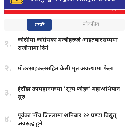
लोकप्रिय
भर्खरै
कोसीमा कांग्रेसका
मन्त्रीहरूले आइतबारसम्ममा
१.
राजीनामा दिने
२.
मोटरसाइकलसहित केसी
मृत अवस्थामा फेला
हेटौँडा उपमहानगरमा
‘शून्य फोहर’ महाअभियान
३.
सुरु
पूर्वका पाँच
जिल्लामा शनिबार १२ घण्टा विद्युत्
४.
अवरुद्ध हुने