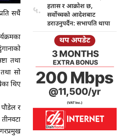
हतास र आक्रोश छ,
५.
्रति सधैं
सर्वोच्चको आदेशबाट
डराउनुपर्दैन: सभापति थापा
्यक्रमका
थप अपडेट
ुंगानाको
ष्टा तथा
ा तथा सो
खेका थिए
 पौडेल र
 तीनवटा
गरप्रमुख