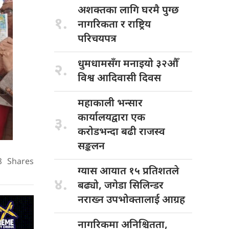
अशक्तका लागि
घरमै पुग्छ
१.
नागरिकता र राष्ट्रिय
परिचयपत्र
धुमधामसँग मनाइयो
३२औँ
२.
विश्व आदिवासी दिवस
महाकाली भन्सार
कार्यालयद्वारा एक
३.
करोडभन्दा बढी राजस्व
सङ्कलन
8
Shares
ग्यास आयात
१५ प्रतिशतले
४.
बढ्यो, जगेडा सिलिन्डर
नराख्न उपभोक्तालाई आग्रह
नागरिकमा अनिश्चितता,