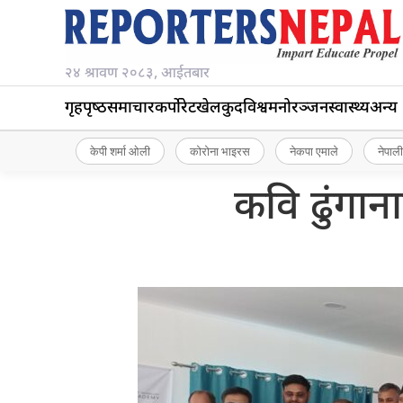
२४ श्रावण २०८३, आईतबार
गृहपृष्‍ठ
समाचार
कर्पोरेट
खेलकुद
विश्व
मनोरञ्जन
स्वास्थ्य
अन्य
केपी शर्मा ओली
कोरोना भाइरस
नेकपा एमाले
नेपाली
कवि ढुंगान