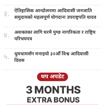
ऐतिहासिक आन्दोलनमा
आदिवासी जनजाति
३.
समुदायको महत्वपूर्ण योगदानः उपराष्ट्रपति यादव
अशक्तका लागि
घरमै पुग्छ नागरिकता र राष्ट्रिय
४.
परिचयपत्र
धुमधामसँग मनाइयो
३२औँ विश्व आदिवासी
५.
दिवस
थप अपडेट