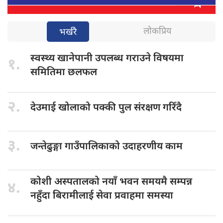
लोकप्रिय
भर्खरै
स्वस्थ्य खानेपानी
उपलब्ध गराउने विषयमा
१.
समितिमा छलफल
२.
देउमाई खोलाको
पक्की पुल संरक्षण गरिँदै
३.
जन्तेढुङ्गा गाउँपालिकाको
उदाहरणीय काम
कोशी अस्पतालको
नयाँ भवन समयमै सम्पन्न
४.
नहुँदा बिरामीलाई सेवा प्रवाहमा समस्या