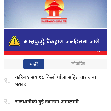
लोकप्रिय
भर्खरै
करिब ४
सय १८ किलो गाँजा सहित चार जना
१.
पक्राउ
२.
राजधानीको दुई
स्थानमा आगलागी