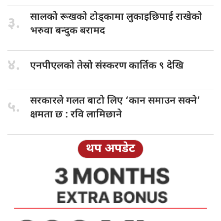
सालको रूखको
टोड्कामा लुकाइछिपाई राखेको
३.
भरुवा बन्दुक बरामद
४.
एनपीएलको तेस्रो
संस्करण कार्तिक ९ देखि
सरकारले गलत
बाटो लिए ‘कान समाउन सक्ने’
५.
क्षमता छ : रवि लामिछाने
थप अपडेट