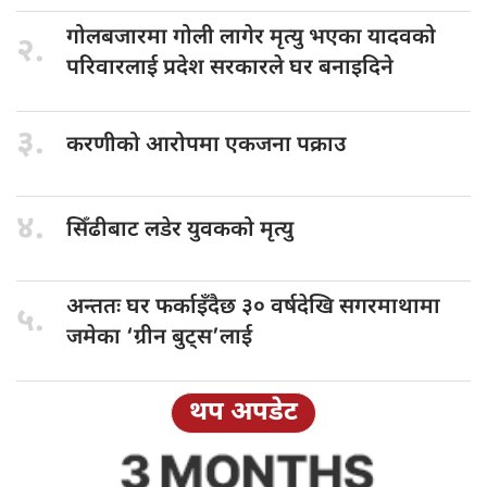
गोलबजारमा गोली
लागेर मृत्यु भएका यादवको
२.
परिवारलाई प्रदेश सरकारले घर बनाइदिने
३.
करणीको आरोपमा
एकजना पक्राउ
४.
सिँढीबाट लडेर
युवकको मृत्यु
अन्ततः घर
फर्काइँदैछ ३० वर्षदेखि सगरमाथामा
५.
जमेका ‘ग्रीन बुट्स’लाई
थप अपडेट