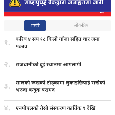
लोकप्रिय
भर्खरै
करिब ४
सय १८ किलो गाँजा सहित चार जना
१.
पक्राउ
२.
राजधानीको दुई
स्थानमा आगलागी
सालको रूखको
टोड्कामा लुकाइछिपाई राखेको
३.
भरुवा बन्दुक बरामद
४.
एनपीएलको तेस्रो
संस्करण कार्तिक ९ देखि