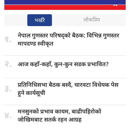
लोकप्रिय
भर्खरै
नेपाल गुणस्तर
परिषद्को बैठक: विभिन्न गुणस्तर
१.
मापदण्ड स्वीकृत
२.
आज कहाँ-कहाँ,
कुन-कुन सडक प्रभावित?
प्रतिनिधिसभा बैठक
बस्दै, चारवटा विधेयक पेस
३.
हुने कार्यसूची
मनसुनको प्रभाव
कायम, बाढीपहिरोको
४.
जोखिमबाट सतर्क रहन आग्रह