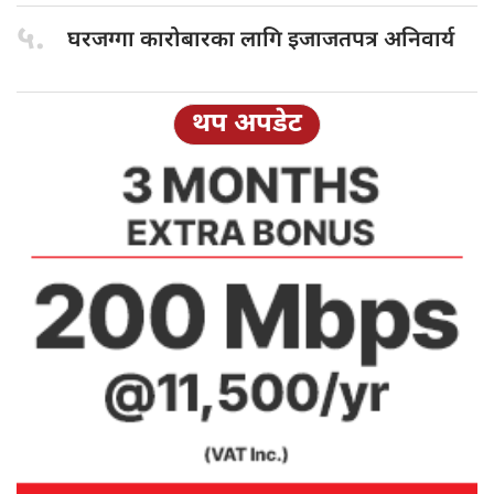
५.
घरजग्गा कारोबारका
लागि इजाजतपत्र अनिवार्य
थप अपडेट