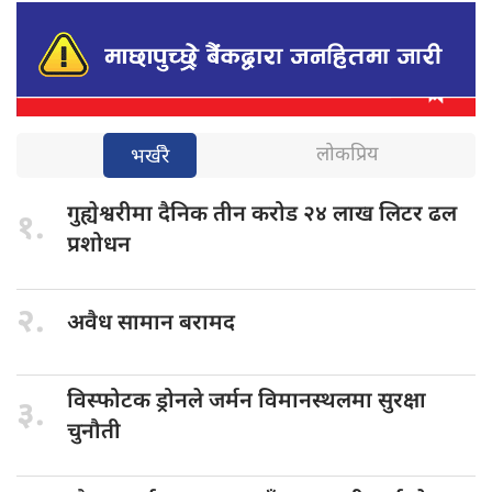
लोकप्रिय
भर्खरै
गुह्येश्वरीमा दैनिक
तीन करोड २४ लाख लिटर ढल
१.
प्रशोधन
२.
अवैध सामान
बरामद
विस्फोटक ड्रोनले
जर्मन विमानस्थलमा सुरक्षा
३.
चुनौती