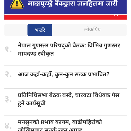
लोकप्रिय
भर्खरै
नेपाल गुणस्तर
परिषद्को बैठक: विभिन्न गुणस्तर
१.
मापदण्ड स्वीकृत
२.
आज कहाँ-कहाँ,
कुन-कुन सडक प्रभावित?
प्रतिनिधिसभा बैठक
बस्दै, चारवटा विधेयक पेस
३.
हुने कार्यसूची
मनसुनको प्रभाव
कायम, बाढीपहिरोको
४.
जोखिमबाट सतर्क रहन आग्रह