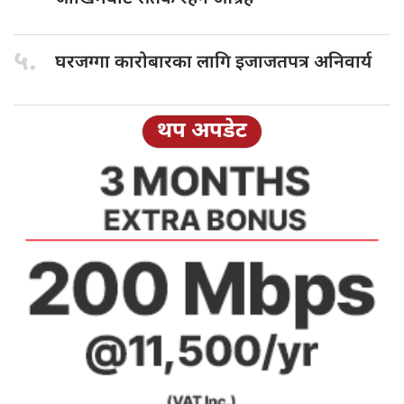
५.
घरजग्गा कारोबारका
लागि इजाजतपत्र अनिवार्य
थप अपडेट