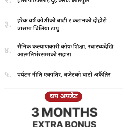
२.
हात्तीपीडितलाई दुई
करोड क्षतिपूर्ति
हरेक वर्ष
कोशीको बाढी र कटानको दोहोरो
३.
त्रासमा चिलिया टापु
सैनिक कल्याणकारी
कोषः शिक्षा, स्वास्थ्यदेखि
४.
आत्मनिर्भरसम्मको सहारा
५.
पर्यटन नीति
एकातिर, बजेटको बाटो अर्कैतिर
थप अपडेट