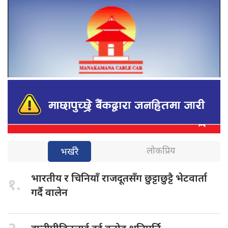
लोकप्रिय
भर्खरै
भारतीय र
चिनियाँ राजदूतसँग छुट्टाछुट्टै भेटवार्ता
१.
गर्दै वालेन