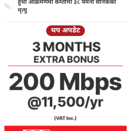
हुथी आक्रमणमा
कम्तीमा ३८ यमनी सैनिकको
५.
मृत्यु
थप अपडेट