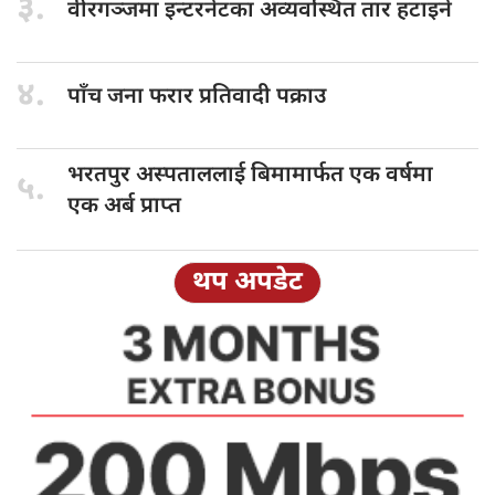
३.
वीरगञ्जमा इन्टरनेटका
अव्यवस्थित तार हटाइने
४.
पाँच जना
फरार प्रतिवादी पक्राउ
भरतपुर अस्पताललाई
बिमामार्फत एक वर्षमा
५.
एक अर्ब प्राप्त
थप अपडेट