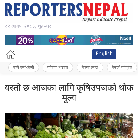
२२ श्रावण २०८३, शुक्रबार
English
केपी शर्मा ओली
कोरोना भाइरस
नेकपा एमाले
नेपाली कांग्रेस
यस्तो छ आजका लागि कृषिउपजको थोक
मूल्य