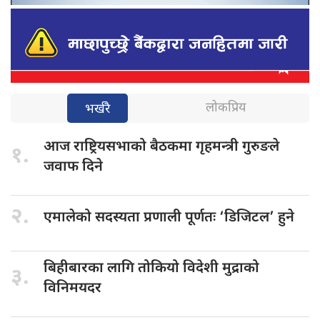
लोकप्रिय
भर्खरै
आज राष्ट्रियसभाको
बैठकमा गृहमन्त्री गुरुङले
१.
जवाफ दिने
२.
एमालेको सदस्यता
प्रणाली पूर्णतः ‘डिजिटल’ हुने
बिहीबारका लागि
तोकियो विदेशी मुद्राको
३.
विनिमयदर