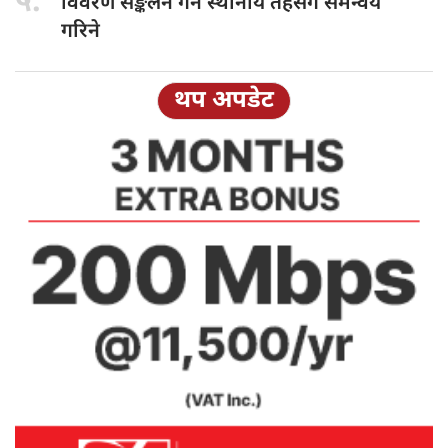
५.
विवरण सङ्कलन गर्न स्थानीय तहसँग समन्वय
गरिने
थप अपडेट