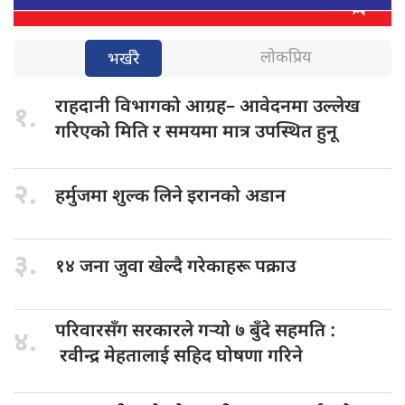
लोकप्रिय
भर्खरै
राहदानी विभागको
आग्रह– आवेदनमा उल्लेख
१.
गरिएको मिति र समयमा मात्र उपस्थित हुनू
२.
हर्मुजमा शुल्क
लिने इरानको अडान
३.
१४ जना
जुवा खेल्दै गरेकाहरू पक्राउ
परिवारसँग सरकारले
गर्‍यो ७ बुँदे सहमति :
४.
रवीन्द्र मेहतालाई सहिद घोषणा गरिने