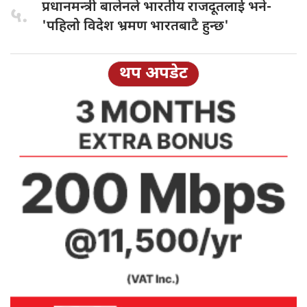
प्रधानमन्त्री बालेनले
भारतीय राजदूतलाई भने-
५.
'पहिलो विदेश भ्रमण भारतबाटै हुन्छ'
थप अपडेट