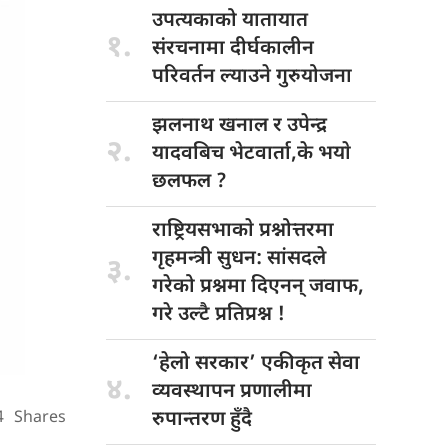
उपत्यकाको यातायात
१.
संरचनामा दीर्घकालीन
परिवर्तन ल्याउने गुरुयोजना
झलनाथ खनाल
र उपेन्द्र
२.
यादवबिच भेटवार्ता,के भयाे
छलफल ?
राष्ट्रियसभाकाे प्रश्नोत्तरमा
गृहमन्त्री सुधन: सांसदले
३.
गरेको प्रश्नमा दिएनन् जवाफ,
गरे उल्टै प्रतिप्रश्न !
‘हेलो सरकार’
एकीकृत सेवा
४.
व्यवस्थापन प्रणालीमा
रुपान्तरण हुँदै
4
Shares