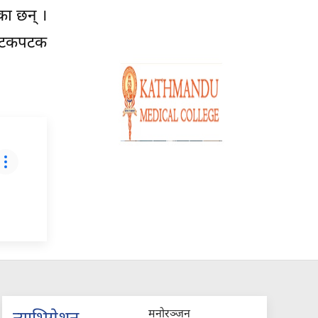
एका छन् ।
ग पटकपटक
मनोरञ्जन