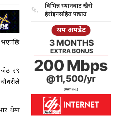
विभिन्न स्थानबाट
खैरो
५.
हेरोइनसहित पक्राउ
थप अपडेट
द भएपछि
। जेठ २९
 चौधरीले
ार थेग्न