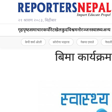
२१ श्रावण २०८३, बिहीबार
गृहपृष्‍ठ
समाचार
कर्पोरेट
खेलकुद
विश्व
मनोरञ्जन
स्वास्थ्य
अन्य
केपी शर्मा ओली
कोरोना भाइरस
नेकपा एमाले
नेपाली
बिमा कार्यक्रम